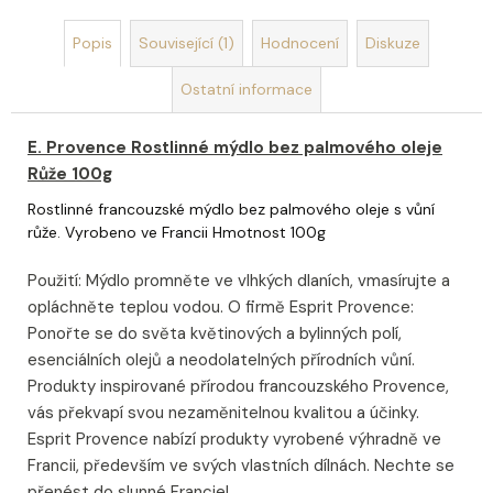
u
č
Popis
Související (1)
Hodnocení
Diskuze
u
j
Ostatní informace
e
m
e
E. Provence Rostlinné mýdlo bez palmového oleje
Růže 100g
DEKORACE
Rostlinné francouzské mýdlo bez palmového oleje s vůní
MÝDLOVÁ
růže. Vyrobeno ve Francii Hmotnost 100g
KYTICE
ROMANCE
Použití: Mýdlo promněte ve vlhkých dlaních, vmasírujte a
399
opláchněte teplou vodou. O firmě Esprit Provence:
Kč
Ponořte se do světa květinových a bylinných polí,
esenciálních olejů a neodolatelných přírodních vůní.
Produkty inspirované přírodou francouzského Provence,
vás překvapí svou nezaměnitelnou kvalitou a účinky.
Esprit Provence nabízí produkty vyrobené výhradně ve
Francii, především ve svých vlastních dílnách. Nechte se
přenést do slunné Francie!