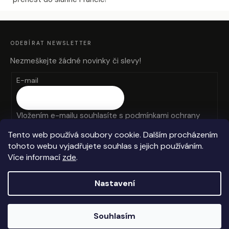
Z
Á
P
A
ODEBÍRAT NEWSLETTER
T
Í
Nezmeškejte žádné novinky či slevy!
E-mail
Vložením e-mailu souhlasíte s
podmínkami ochrany
osobních údajů
Tento web používá soubory cookie. Dalším procházením
tohoto webu vyjadřujete souhlas s jejich používáním.
PŘIHLÁSIT SE
Více informací
zde
.
Nastavení
Vytvořil Shoptet
Souhlasím
Copyright 2026
Anteros
. Všechna práva vyhrazena.