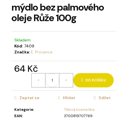
mýdlo bez palmového
a
j
oleje Růže 100g
í
t
?
Skladem
Kód:
7409
Značka:
E. Provence
64 Kč
HLEDAT
Měrná
DO KOŠÍKU
cena:
D
Zeptat se
Hlídat
Sdílet
o
p
Kategorie
:
Tělová kosmetika
o
EAN
:
3700819707769
r