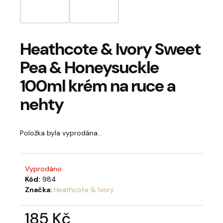
a
j
í
Heathcote & Ivory Sweet
t
Pea & Honeysuckle
?
100ml krém na ruce a
nehty
HLEDAT
Položka byla vyprodána…
D
Vyprodáno
o
Kód:
984
p
Značka:
Heathcote & Ivory
o
r
185 Kč