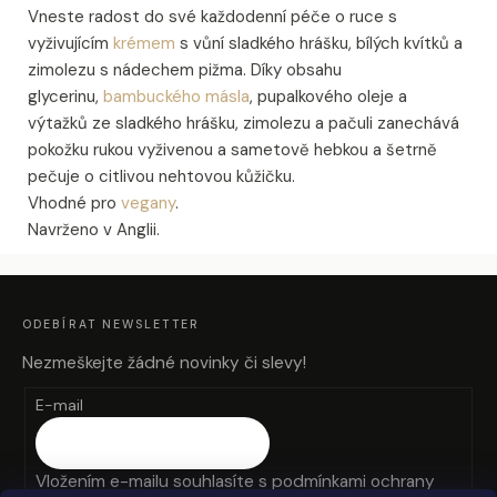
Vneste radost do své každodenní péče o ruce s
vyživujícím
krémem
s vůní sladkého hrášku, bílých kvítků a
zimolezu s nádechem pižma. Díky obsahu
glycerinu,
bambuckého másla
, pupalkového oleje a
výtažků ze sladkého hrášku, zimolezu a pačuli zanechává
pokožku rukou vyživenou a sametově hebkou a šetrně
pečuje o citlivou nehtovou kůžičku.
Vhodné pro
vegany
.
Navrženo v Anglii.
Z
Á
P
A
ODEBÍRAT NEWSLETTER
T
Í
Nezmeškejte žádné novinky či slevy!
E-mail
Vložením e-mailu souhlasíte s
podmínkami ochrany