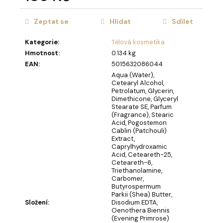
u
Měrná
č
cena:
u
Zeptat se
Hlídat
Sdílet
j
e
Kategorie
:
Tělová kosmetika
m
Hmotnost
:
0.134 kg
e
EAN
:
5015632086044
Aqua (Water),
Cetearyl Alcohol,
Petrolatum, Glycerin,
MÝDLOVÁ
Dimethicone, Glyceryl
KYTICE
Stearate SE, Parfum
LAURA
(Fragrance), Stearic
Acid, Pogostemon
859
Cablin (Patchouli)
Kč
Extract,
Caprylhydroxamic
Acid, Ceteareth-25,
Ceteareth-6,
Triethanolamine,
Carbomer,
Butyrospermum
Parkii (Shea) Butter,
Složení
:
Disodium EDTA,
Oenothera Biennis
(Evening Primrose)