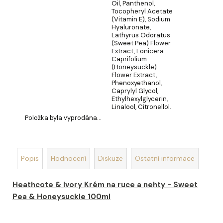
Oil, Panthenol,
Tocopheryl Acetate
(Vitamin E), Sodium
Hyaluronate,
Lathyrus Odoratus
(Sweet Pea) Flower
Extract, Lonicera
Caprifolium
(Honeysuckle)
Flower Extract,
Phenoxyethanol,
Caprylyl Glycol,
Ethylhexylglycerin,
Linalool, Citronellol.
Položka byla vyprodána…
Popis
Hodnocení
Diskuze
Ostatní informace
Heathcote & Ivory Krém na ruce a nehty - Sweet
Pea & Honeysuckle 100ml