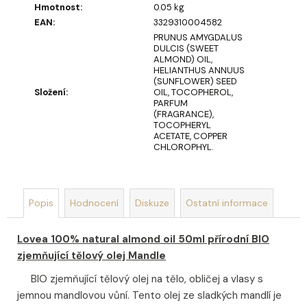
u
Hmotnost
:
0.05 kg
č
EAN
:
3329310004582
u
PRUNUS AMYGDALUS
j
DULCIS (SWEET
e
ALMOND) OIL,
HELIANTHUS ANNUUS
m
(SUNFLOWER) SEED
e
Složení
:
OIL, TOCOPHEROL,
PARFUM
(FRAGRANCE),
TOCOPHERYL
STOJACÍ
ACETATE, COPPER
MÝDLOVÁ
CHLOROPHYL.
KYTICE
LÁSKA
NAVŽDY
SLUNEČNICE
Popis
Hodnocení
Diskuze
Ostatní informace
369
Kč
Lovea 100% natural almond oil 50ml přírodní BIO
zjemňující tělový olej Mandle
BIO zjemňující tělový olej na tělo, obličej a vlasy s
jemnou mandlovou vůní. Tento olej ze sladkých mandlí je