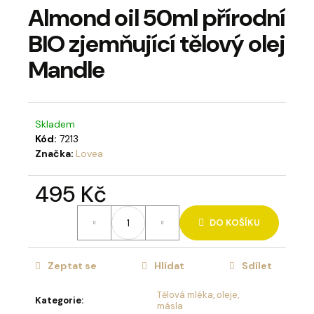
Almond oil 50ml přírodní
a
j
BIO zjemňující tělový olej
í
Mandle
t
?
Skladem
Kód:
7213
Značka:
Lovea
HLEDAT
495 Kč
Měrná
DO KOŠÍKU
cena:
D
o
p
Zeptat se
Hlídat
Sdílet
o
Tělová mléka, oleje,
r
Kategorie
:
másla