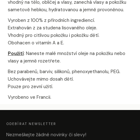
vhodný na tělo, obličej a vlasy, zanechá vlasy a pokožku
sametově hebkou, hydratovanou a jemně provoněnou.
Vyroben z 100% z přírodních ingrediencí.
Extrahován z za studena lisovaného oleje.
Vhodný pro citlivou pokožku i pokožku dětí.
Obohacen o vitamín A a E.
Použití
: Naneste malé množství oleje na pokožku nebo
vlasy a jemně rozetřete.
Bez parabenů, barviv, silikonů, phenoxyethanolu, PEG.
Uchovávejte mimo dosah dětí.
Pouze pro zevní užití.
Vyrobeno ve Francii.
Z
Á
P
A
ODEBÍRAT NEWSLETTER
T
Í
Nezmeškejte žádné novinky či slevy!