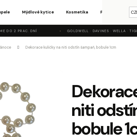
upele
Mýdlové kytice
Kosmetika
Parfémy a vůně
CZ
 DO 2 PRAC. DNÍ
GOLDWELL · DAVINES · WELLA · TIGI
o potřebujete najít?
Vánoce
Dekorace kuličky na niti odstín šampaň, bobule 1cm
HLEDAT
Dekorace
Doporučujeme
niti odst
bobule 1