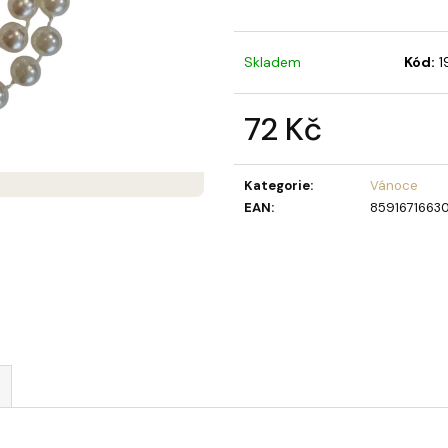
MÝDLOVÁ KYTICE LAURA
STOJACÍ MÝDLO
NAVŽDY SLUNEČ
859 Kč
369 Kč
Skladem
Kód:
1
72 Kč
Měrná
cena:
Kategorie
:
Vánoce
EAN
:
8591671663