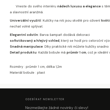
Vneste do svého interiéru
nádech luxusu a elegance
s těm
a slavnostní aranžmá.
Univerzální využití
: Kuličky na niti jsou skvělé pro oživení
květ
nechat volně splývat.
Elegantní odstín
: Barva šampaň dodává dekoraci
sofistikovaný a hřejivý vzhled
, který se hodí pro celoroční v
Snadná manipulace
: Díky praktické niti můžete kuličky snadno
Detail produktu
: Každá bobule má
průměr 1 cm
, což je ideáln
Rozměry : průměr 1 cm, délka 1,2m
Materiál bobule : plast
Z
Á
P
A
ODEBÍRAT NEWSLETTER
T
Í
Nezmeškejte žádné novinky či slevy!