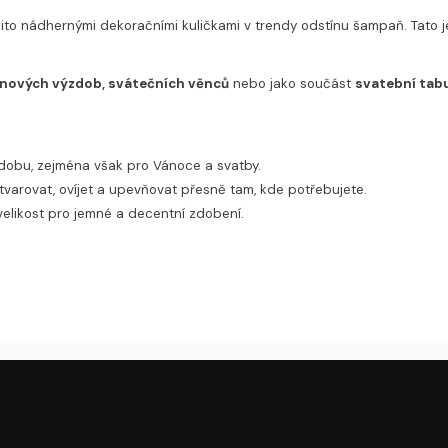
ito nádhernými dekoračními kuličkami v trendy odstínu šampaň. Tato j
inových výzdob, svátečních věnců
nebo jako součást
svatební tab
ýzdobu, zejména však pro Vánoce a svatby.
 tvarovat, ovíjet a upevňovat přesně tam, kde potřebujete.
í velikost pro jemné a decentní zdobení.