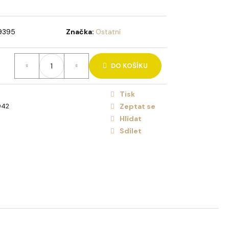
VÁ KYTICE LÁSKA
NICE
9395
Značka:
Ostatní
DO KOŠÍKU
Tisk
042
Zeptat se
Hlídat
Sdílet