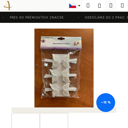
K
Přejít
Hledat
Nákup
M
Přihlášení
na
o
Zpět
Zpět
obsah
košík
š
PŘES 80 PRÉMIOVÝCH ZNAČEK
ODESÍLÁME DO 2 PRAC. D
í
C
k
o
p
o
t
ř
e
b
u
j
–15 %
e
t
e
n