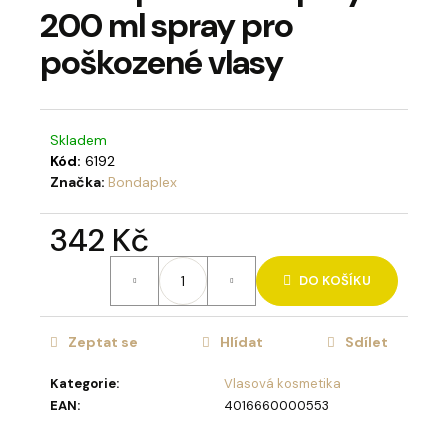
200 ml spray pro
a
j
poškozené vlasy
í
t
?
Skladem
Kód:
6192
Značka:
Bondaplex
342 Kč
HLEDAT
Měrná
DO KOŠÍKU
cena:
D
Zeptat se
Hlídat
Sdílet
o
p
Kategorie
:
Vlasová kosmetika
o
EAN
:
4016660000553
r