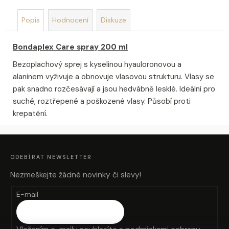
u
č
Popis
Hodnocení
Diskuze
u
j
e
Bondaplex Care spray 200 ml
m
Bezoplachový sprej s kyselinou hyauloronovou a
e
alaninem vyživuje a obnovuje vlasovou strukturu. Vlasy se
pak snadno rozčesávají a jsou hedvábně lesklé. Ideální pro
OLIVIA
suché, roztřepené a poškozené vlasy. Působí proti
GARDEN
krepatění.
HOLIDAY
BRUSH
ICED
Z
BERRY
Á
KARTÁČ
P
A
NA
ODEBÍRAT NEWSLETTER
T
Í
VLASY
Nezmeškejte žádné novinky či slevy!
95
Kč
E-mail