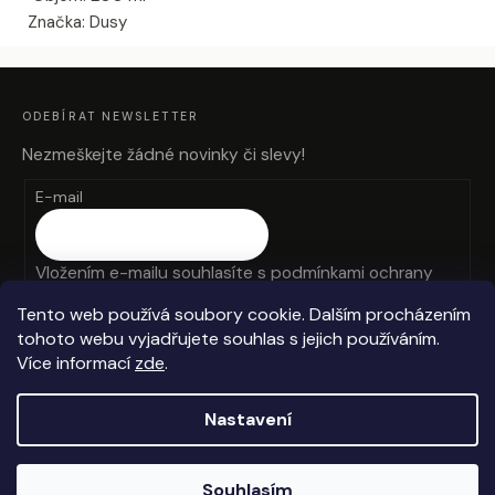
Značka: Dusy
Z
Á
P
A
ODEBÍRAT NEWSLETTER
T
Í
Nezmeškejte žádné novinky či slevy!
E-mail
Vložením e-mailu souhlasíte s
podmínkami ochrany
osobních údajů
Tento web používá soubory cookie. Dalším procházením
tohoto webu vyjadřujete souhlas s jejich používáním.
PŘIHLÁSIT SE
Více informací
zde
.
Nastavení
Vytvořil Shoptet
Souhlasím
Copyright 2026
Anteros
. Všechna práva vyhrazena.