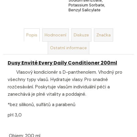
Sodium Benzoate,
Potassium Sorbate,
Benzyl Salicylate
Popis
Hodnocení
Diskuze
Značka
Ostatní informace
Dusy Envité Every Daily Conditioner 200ml
Vlasový kondicionér s D-panthenolem. Vhodný pro
všechny typy vlasů. Hydratuje vlasy. Pro snadné
rozčesávání. Poskytuje vlasům individuální péči a
zanechává je plné vitality a poddajné.
*bez silikonů, sulfátů a parabenů
pH 3,0
Objem: 200 ml