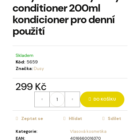
conditioner 200ml
a
j
kondicioner pro denní
í
použití
t
?
Skladem
Kód:
5659
Značka:
Dusy
HLEDAT
299 Kč
Měrná
DO KOŠÍKU
cena:
D
o
p
Zeptat se
Hlídat
Sdílet
o
Kategorie
:
Vlasová kosmetika
r
EAN
:
4016660016370