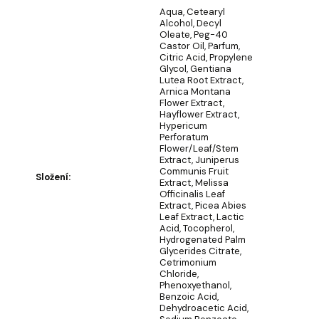
u
Aqua, Cetearyl
č
Alcohol, Decyl
u
Oleate, Peg-40
j
Castor Oil, Parfum,
Citric Acid, Propylene
e
Glycol, Gentiana
m
Lutea Root Extract,
e
Arnica Montana
Flower Extract,
Hayflower Extract,
Hypericum
MÝDLOVÁ
Perforatum
KYTICE
Flower/Leaf/Stem
LAURA
Extract, Juniperus
Communis Fruit
Složení
:
859
Extract, Melissa
Kč
Officinalis Leaf
Extract, Picea Abies
Leaf Extract, Lactic
Acid, Tocopherol,
Hydrogenated Palm
Glycerides Citrate,
Cetrimonium
Chloride,
Phenoxyethanol,
Benzoic Acid,
Dehydroacetic Acid,