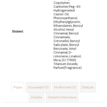
u
Copolymer,
č
Carbomer,Peg-40
u
Hydrogenated
Castor Oil,
j
Phenoxyethanol,
e
Ethylhexylglycerin,
m
Ethanolamin, Benzyl
Alcohol, Hexyl
e
Složení
:
Cinnamal, Benzyl
Cinnamate,
Citronellol, Benzyl
Salicylate, Benzyl
STOJACÍ
Benzoate, Amyl
MÝDLOVÁ
Cinnamal, D-
KYTICE
Limonene, Linalool,
LÁSKA
Mica, (Ci 77891)
NAVŽDY
Titanium Dioxide,
SLUNEČNICE
Parfum(Fragrance)
369
Kč
Popis
Související (1)
Hodnocení (1)
Diskuze
Značka
Ostatní informace