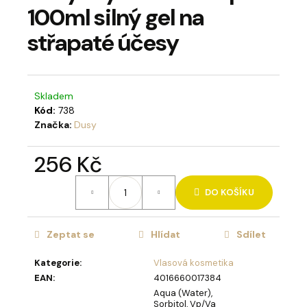
100ml silný gel na
a
j
střapaté účesy
í
t
?
Skladem
Kód:
738
Značka:
Dusy
256 Kč
HLEDAT
Měrná
DO KOŠÍKU
cena:
D
Zeptat se
Hlídat
Sdílet
o
p
Kategorie
:
Vlasová kosmetika
o
EAN
:
4016660017384
r
Aqua (Water),
Sorbitol, Vp/Va