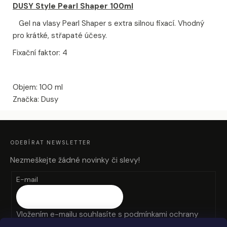
DUSY Style Pearl Shaper 100ml
Gel na vlasy Pearl Shaper s extra silnou fixací. Vhodný
pro krátké, střapaté účesy.
Fixační faktor: 4
Objem: 100 ml
Značka: Dusy
Z
Á
P
A
ODEBÍRAT NEWSLETTER
T
Í
Nezmeškejte žádné novinky či slevy!
E-mail
Vložením e-mailu souhlasíte s
podmínkami ochrany
osobních údajů