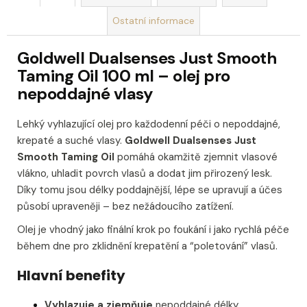
Ostatní informace
Goldwell Dualsenses Just Smooth
Taming Oil 100 ml – olej pro
nepoddajné vlasy
Lehký vyhlazující olej pro každodenní péči o nepoddajné,
krepaté a suché vlasy.
Goldwell Dualsenses Just
Smooth Taming Oil
pomáhá okamžitě zjemnit vlasové
vlákno, uhladit povrch vlasů a dodat jim přirozený lesk.
Díky tomu jsou délky poddajnější, lépe se upravují a účes
působí upraveněji – bez nežádoucího zatížení.
Olej je vhodný jako finální krok po foukání i jako rychlá péče
během dne pro zklidnění krepatění a “poletování” vlasů.
Hlavní benefity
Vyhlazuje a zjemňuje
nepoddajné délky