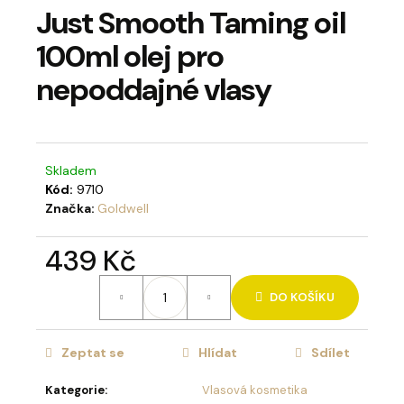
Just Smooth Taming oil
a
j
100ml olej pro
í
nepoddajné vlasy
t
?
Skladem
Kód:
9710
Značka:
Goldwell
HLEDAT
439 Kč
Měrná
DO KOŠÍKU
D
cena:
o
p
Zeptat se
Hlídat
Sdílet
o
r
Kategorie
:
Vlasová kosmetika