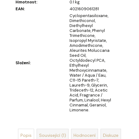
u
Hmotnost
:
0.1 kg
č
EAN
:
4021609061281
u
Cyclopentasiloxane,
j
Dimethiconol,
Diethylhexyl
e
Carbonate, Phenyl
m
Trimethicone,
e
Isopropyl Myristate,
Amodimethicone,
Aleurites Moluccana
Seed Oil,
DEKORACE
Octyldodecyl PCA,
Složení
:
MÝDLOVÁ
Ethylhexyl
KYTICE
Methoxycinnamate,
ROMANCE
Water / Aqua / Eau,
C11-15 Pareth-7,
399
Laureth-9, Glycerin,
Kč
Trideceth-12, Acetic
Acid, Fragrance /
Parfum, Linalool, Hexyl
Cinnamal, Geraniol,
Limonene.
Popis
Související (1)
Hodnocení
Diskuze