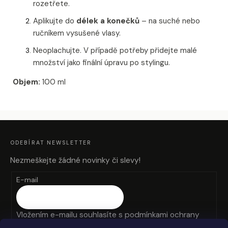
rozetřete.
Aplikujte do
délek a konečků
– na suché nebo
ručníkem vysušené vlasy.
Neoplachujte. V případě potřeby přidejte malé
množství jako finální úpravu po stylingu.
Objem:
100 ml
Z
Á
P
A
ODEBÍRAT NEWSLETTER
T
Í
Nezmeškejte žádné novinky či slevy!
E-mail
Vložením e-mailu souhlasíte s
podmínkami ochrany
osobních údajů