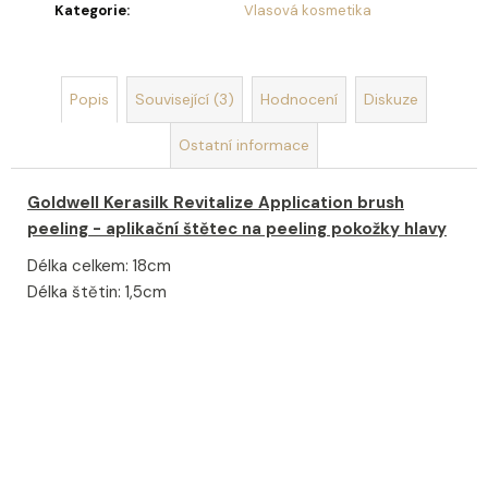
u
Kategorie
:
Vlasová kosmetika
č
u
j
e
Popis
Související (3)
Hodnocení
Diskuze
m
e
Ostatní informace
Goldwell Kerasilk Revitalize Application brush
OLIVIA
GARDEN
peeling - aplikační štětec na peeling pokožky hlavy
HOLIDAY
BRUSH
Délka celkem: 18cm
ICED
Délka štětin: 1,5cm
BERRY
KARTÁČ
NA
VLASY
95
Kč