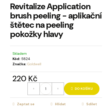
Revitalize Application
a
j
brush peeling - aplikační
í
štětec na peeling
t
pokožky hlavy
?
Skladem
Kód:
5824
HLEDAT
Značka:
Goldwell
220 Kč
D
Měrná
o
DO KOŠÍKU
cena:
p
o
Zeptat se
Hlídat
Sdílet
r