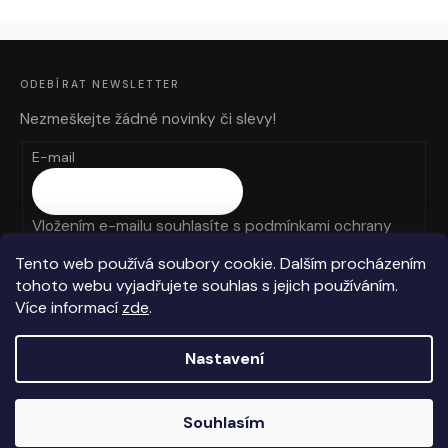
Z
Á
P
A
ODEBÍRAT NEWSLETTER
T
Í
Nezmeškejte žádné novinky či slevy!
E-mail
Vložením e-mailu souhlasíte s
podmínkami ochrany
osobních údajů
Tento web používá soubory cookie. Dalším procházením
tohoto webu vyjadřujete souhlas s jejich používáním.
PŘIHLÁSIT SE
Více informací
zde
.
Nastavení
Vytvořil Shoptet
Souhlasím
Copyright 2026
Anteros
. Všechna práva vyhrazena.