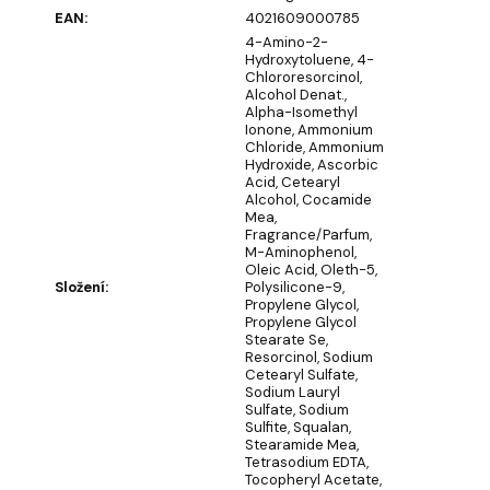
u
EAN
:
4021609000785
č
4-Amino-2-
u
Hydroxytoluene, 4-
j
Chlororesorcinol,
e
Alcohol Denat.,
Alpha-Isomethyl
m
Ionone, Ammonium
e
Chloride, Ammonium
Hydroxide, Ascorbic
Acid, Cetearyl
Alcohol, Cocamide
OLIVIA
Mea,
GARDEN
Fragrance/Parfum,
HOLIDAY
M-Aminophenol,
BRUSH
Oleic Acid, Oleth-5,
ICED
Složení
:
Polysilicone-9,
BERRY
Propylene Glycol,
KARTÁČ
Propylene Glycol
NA
Stearate Se,
VLASY
Resorcinol, Sodium
Cetearyl Sulfate,
95
Sodium Lauryl
Kč
Sulfate, Sodium
Sulfite, Squalan,
Stearamide Mea,
Tetrasodium EDTA,
Tocopheryl Acetate,