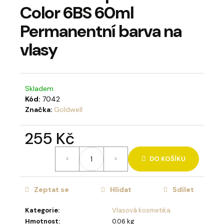
Color 6BS 60ml
a
j
Permanentní barva na
í
vlasy
t
?
Skladem
Kód:
7042
Značka:
Goldwell
HLEDAT
255 Kč
Měrná
DO KOŠÍKU
cena:
D
o
p
Zeptat se
Hlídat
Sdílet
o
Kategorie
:
Vlasová kosmetika
r
Hmotnost
:
0.06 kg