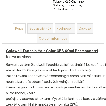
Toluene-2,5-Diamine
Sulfate, Ubiquinone,
Purified Water.
Popis
Související (3)
Hodnocení
Diskuze
Ostatní informace
Goldwell Topchic Hair Color 6BS 60ml Permanentní
barva na vlasy
Barvicí systém Goldwell Topchic zajistí optimální bezpečnos
absolutní 100% krycí sílu v oblasti přírodních odstínů.
Patentovaná koenzymová technologie chrání vnitřní strukturu
neutralizuje působení škodlivých volných radikálů.
Krémově gelová konzistence zajišťuje snadné míchání i aplikac
a Panthenol, které
pečují o vlasovou strukturu. Vysoká brilantnost barev a zářiv
zesvětlování. Nízké množství amoniaku (2%),