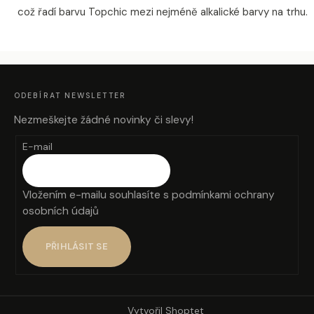
což řadí barvu Topchic mezi nejméně alkalické barvy na trhu.
Z
Á
P
A
ODEBÍRAT NEWSLETTER
T
Í
Nezmeškejte žádné novinky či slevy!
E-mail
Vložením e-mailu souhlasíte s
podmínkami ochrany
osobních údajů
PŘIHLÁSIT SE
Vytvořil Shoptet