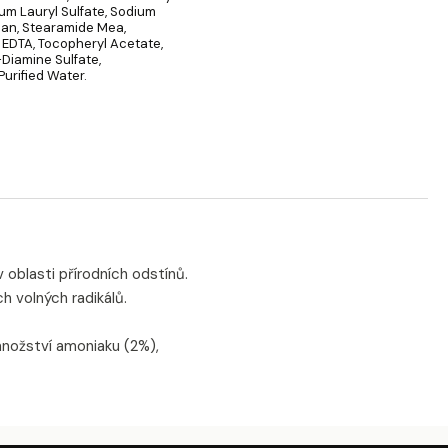
ium Lauryl Sulfate, Sodium
alan, Stearamide Mea,
 EDTA, Tocopheryl Acetate,
Diamine Sulfate,
Purified Water.
 oblasti přírodních odstínů.
h volných radikálů.
množství amoniaku (2%),