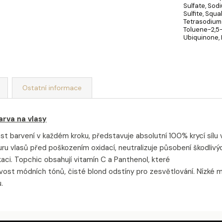
Sulfate, Sod
Sulfite, Squ
Tetrasodium
Toluene-2,5-
Ubiquinone, 
Ostatní informace
rva na vlasy
t barvení v každém kroku, představuje absolutní 100% krycí sílu v
u vlasů před poškozením oxidací, neutralizuje působení škodlivýc
aci. Topchic obsahují vitamín C a Panthenol, které
řivost módních tónů, čisté blond odstíny pro zesvětlování. Nízké 
.