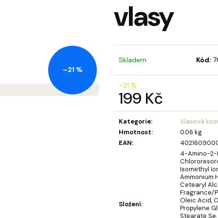
vlasy
MÝDLOVÁ KYTICE LAURA
OLIVIA GARDEN 
BERRY KARTÁČ 
859 Kč
95 Kč
Skladem
Kód:
7
–21 %
–21 %
199 Kč
Měrná
cena:
Kategorie
:
Vlasová kos
Hmotnost
:
0.06 kg
EAN
:
402160900
4-Amino-2-H
Chlororesorc
Isomethyl I
Ammonium Hy
Cetearyl Al
Fragrance/P
Oleic Acid, O
Složení
:
Propylene Gl
Stearate Se,