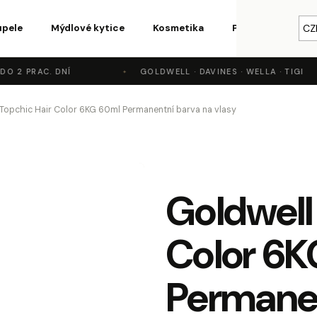
upele
Mýdlové kytice
Kosmetika
Parfémy a vůně
CZ
 2 PRAC. DNÍ
GOLDWELL · DAVINES · WELLA · TIGI
o potřebujete najít?
Topchic Hair Color 6KG 60ml Permanentní barva na vlasy
HLEDAT
Goldwell
Doporučujeme
Color 6
Permanen