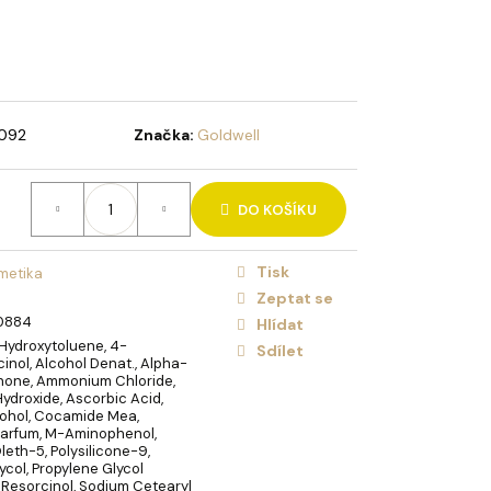
HOLIDAY BRUSH ICED
NA VLASY
092
Značka:
Goldwell
DO KOŠÍKU
Tisk
metika
Zeptat se
0884
Hlídat
ydroxytoluene, 4-
Sdílet
inol, Alcohol Denat., Alpha-
onone, Ammonium Chloride,
droxide, Ascorbic Acid,
cohol, Cocamide Mea,
arfum, M-Aminophenol,
leth-5, Polysilicone-9,
ycol, Propylene Glycol
 Resorcinol, Sodium Cetearyl