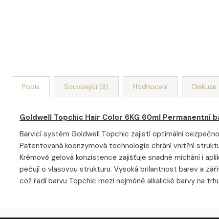
Popis
Související (3)
Hodnocení
Diskuze
Goldwell Topchic Hair Color 6KG 60ml Permanentní ba
Barvicí systém Goldwell Topchic zajistí optimální bezpečnos
Patentovaná koenzymová technologie chrání vnitřní struktur
Krémově gelová konzistence zajišťuje snadné míchání i aplik
pečují o vlasovou strukturu. Vysoká brilantnost barev a zá
což řadí barvu Topchic mezi nejméně alkalické barvy na trhu