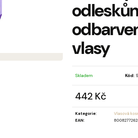
odleskům
MÝDLOVÁ KYTICE LAURA
OLIVIA GARDEN 
BERRY KARTÁČ 
859 Kč
95 Kč
odbarve
vlasy
Skladem
Kód:
442 Kč
Měrná
cena:
Kategorie
:
Vlasová kos
EAN
:
8008277262