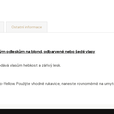
Ostatní informace
tým odleskům na blond, odbarvené nebo šedé vlasy
ává vlasům hebkost a zářivý lesk.
-Yellow. Použijte vhodné rukavice, naneste
rovnoměrně na umyté