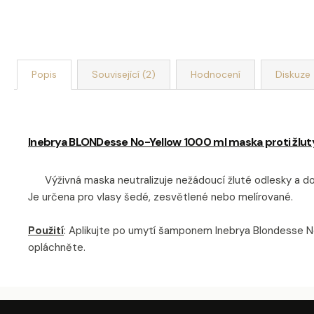
Popis
Související (2)
Hodnocení
Diskuze
Inebrya BLONDesse No-Yellow
1000 ml maska proti žlu
Výživná maska neutralizuje nežádoucí žluté odlesky a dod
Je určena pro vlasy šedé, zesvětlené nebo melírované.
Použití
: Aplikujte po umytí šamponem Inebrya Blondesse No
opláchněte.
Z
Á