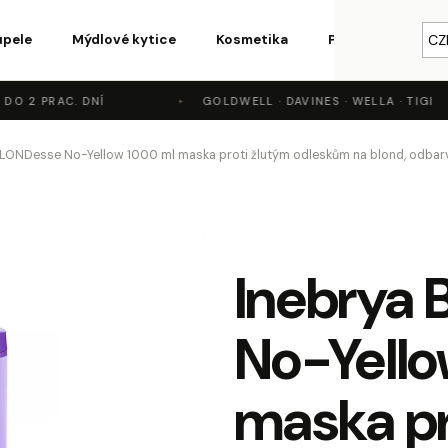
upele
Mýdlové kytice
Kosmetika
Parfémy a vůně
CZ
O 2 PRAC. DNÍ
GOLDWELL · DAVINES · WELLA · TIGI
o potřebujete najít?
BLONDesse No-Yellow 1000 ml maska proti žlutým odleskům na blond, odbar
HLEDAT
Inebrya
Doporučujeme
No-Yello
maska pr