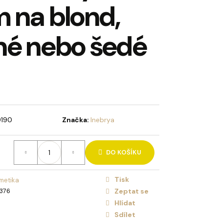
 na blond,
HOLIDAY BRUSH ICED
NA VLASY
né nebo šedé
9190
Značka:
Inebrya
DO KOŠÍKU
Tisk
metika
376
Zeptat se
Hlídat
Sdílet