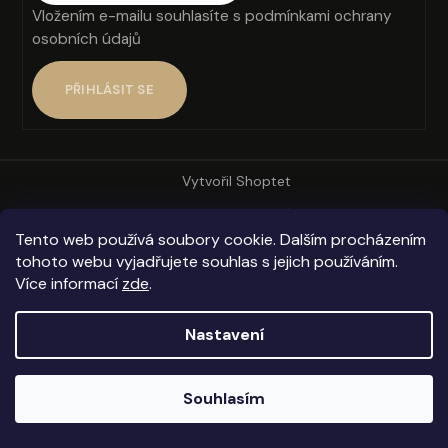
Vložením e-mailu souhlasíte s
podmínkami ochrany
a
osobních údajů
j
í
PŘIHLÁSIT SE
t
?
Vytvořil Shoptet
Copyright 2026
Anteros
. Všechna práva vyhrazena.
Tento web používá soubory cookie. Dalším procházením
HLEDAT
tohoto webu vyjadřujete souhlas s jejich používáním.
Více informací
zde
.
Nastavení
D
o
p
Souhlasím
o
r