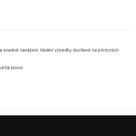
a snadné nanášení. Ideální výsedky docílené na pórézních
větlá blond.