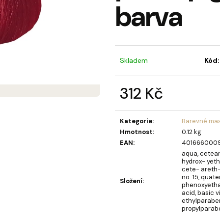
barva
MÝDLOVÁ KYTICE LAURA
OLIVIA GARDEN 
BERRY KARTÁČ 
859 Kč
95 Kč
Skladem
Kód:
312 Kč
Měrná
cena:
Kategorie
:
Barevné mas
Hmotnost
:
0.12 kg
EAN
:
401666000
aqua, ceteary
hydrox- yet
cete- areth-
no. 15, quat
Složení
:
phenoxyethan
acid, basic v
ethylparaben
propylparab