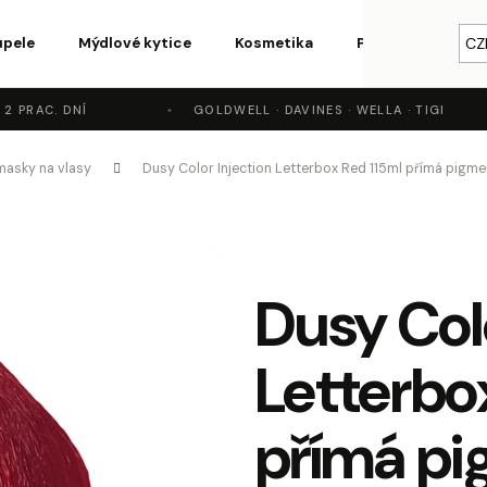
upele
Mýdlové kytice
Kosmetika
Parfémy a vůně
CZ
PRAC. DNÍ
GOLDWELL · DAVINES · WELLA · TIGI
o potřebujete najít?
masky na vlasy
Dusy Color Injection Letterbox Red 115ml přímá pigm
HLEDAT
Dusy Colo
Doporučujeme
Letterbo
přímá p