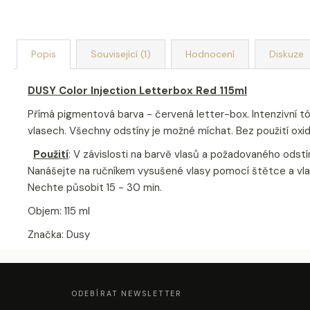
Popis
Související (1)
Hodnocení
Diskuze
DUSY Color Injection Letterbox Red 115ml
Přímá pigmentová barva - červená letter-box. Intenzivní tó
vlasech. Všechny odstíny je možné míchat. Bez použití oxid
Použití
: V závislosti na barvě vlasů a požadovaného odstí
Nanášejte na ručníkem vysušené vlasy pomocí štětce a vl
Nechte působit 15 - 30 min.
Objem: 115 ml
Značka: Dusy
Z
Á
P
A
ODEBÍRAT NEWSLETTER
T
Í