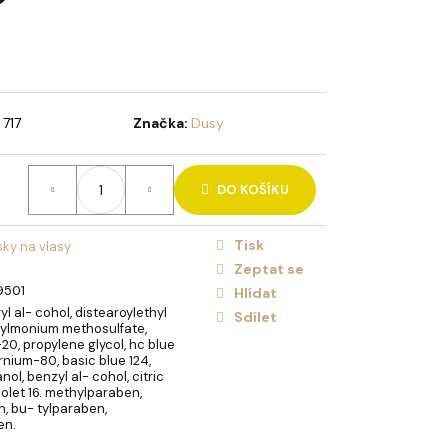
HOLIDAY BRUSH ICED
NA VLASY
717
Značka:
Dusy
DO KOŠÍKU
Tisk
ky na vlasy
Zeptat se
9501
Hlídat
l al- cohol, distearoylethyl
Sdílet
hylmonium methosulfate,
20, propylene glycol, hc blue
ernium-80, basic blue 124,
ol, benzyl al- cohol, citric
iolet 16. methylparaben,
, bu- tylparaben,
en.