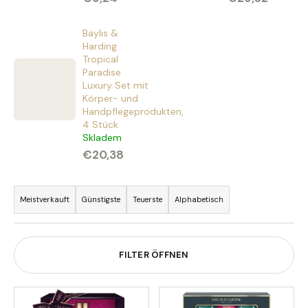
Baylis &
Harding
Tropical
SUCHEN
Paradise
Luxury Set mit
Körper- und
Handpflegeprodukten,
W
4 Stück
i
Skladem
r
€20,38
e
P
m
r
p
Meistverkauft
Günstigste
Teuerste
Alphabetisch
f
o
e
d
h
u
FILTER ÖFFNEN
l
k
e
t
n
L