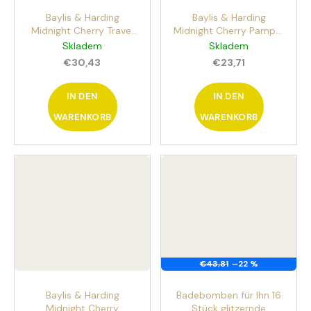
Baylis & Harding
Baylis & Harding
Midnight Cherry Travel
Midnight Cherry Pamper
Kit Reisegarnitur für die
Trio Körperpflege-Set
Skladem
Skladem
Körperpflege, 4-teilig
3-teilig
€30,43
€23,71
IN DEN
IN DEN
WARENKORB
WARENKORB
€43,81
–22 %
Baylis & Harding
Badebomben für Ihn 16
Midnight Cherry
Stück glitzernde