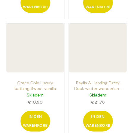
WARENKORB
WARENKORB
Grace Cole Luxury
Baylis & Harding Fuzzy
bathing Sweet vanilla
Duck winter wonderland
bath fizzers 12pcs
set 5ks dárková sada
Skladem
Skladem
sparkling bath fizzers
péče o tělo s vůní lesa
€10,90
€21,76
Sweet vanilla
IN DEN
IN DEN
WARENKORB
WARENKORB