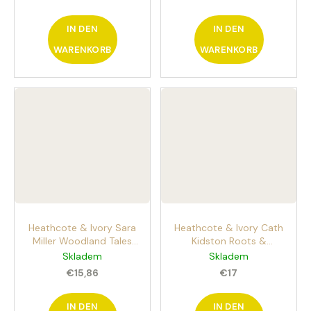
IN DEN
IN DEN
WARENKORB
WARENKORB
Heathcote & Ivory Sara
Heathcote & Ivory Cath
Miller Woodland Tales
Kidston Roots &
body set 3st. Hand- und
Raindrops body set 4st.
Skladem
Skladem
Körperpflegeset mit
€15,86
€17
dem Duft von Rosen,
Zedernholz und Amber
IN DEN
IN DEN