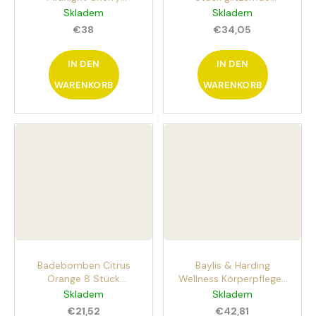
Candlelit Bathing Set 4-
Badebomben
Skladem
Skladem
teiliges Set zur Pflege
€38
€34,05
von Körper und Geist
IN DEN
IN DEN
WARENKORB
WARENKORB
Badebomben Citrus
Baylis & Harding
Orange 8 Stück
Wellness Körperpflege-
prickelnde Badebomben
Set und Kerzen 6 Stück
Skladem
Skladem
€21,52
€42,81