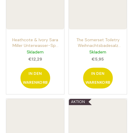
Heathcote & Ivory Sara
The Somerset Toiletry
Miller Unterwasser-Spa
Weihnachtsbadesalz
200g sprudelnde
Roter Baum 150g
Skladem
Skladem
Badewürfel
€12,29
€5,95
IN DEN
IN DEN
WARENKORB
WARENKORB
AKTION