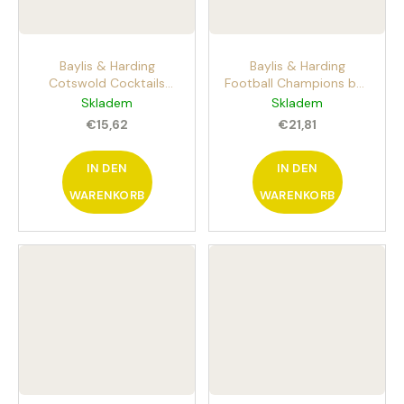
Baylis & Harding
Baylis & Harding
Cotswold Cocktails
Football Champions bus
Happy Hour 3x100 ml
body and hair care kit 4
Skladem
Skladem
Körperpflege-Set
ksverspieltes Kinderset
€15,62
€21,81
mit Körper- und
Haarpflegeprodukten für
IN DEN
kleine Fußballer
IN DEN
WARENKORB
WARENKORB