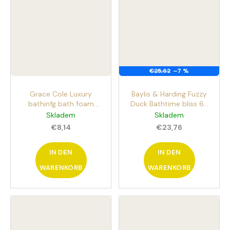
€25,62
–7 %
Grace Cole Luxury
Baylis & Harding Fuzzy
bathinfg bath foam
Duck Bathtime bliss 6-
250ml Badeschaum
teiliges Körperpflegeset
Skladem
Skladem
Pralinen und süße Vanille
€8,14
€23,76
IN DEN
IN DEN
WARENKORB
WARENKORB