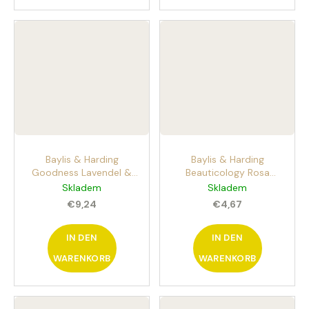
Baylis & Harding
Baylis & Harding
Goodness Lavendel &
Beauticology Rosa
Vanille Naturschaumbad
Limonade Badebombe
Skladem
Skladem
500ml Badeschaum
funkelnde Badebombe
€9,24
€4,67
Lavendel und Vanille
Meerjungfrau
IN DEN
IN DEN
WARENKORB
WARENKORB