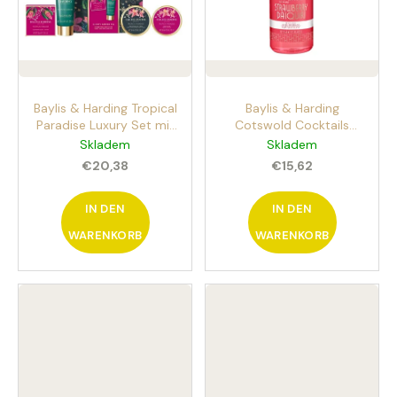
Baylis & Harding Tropical
Baylis & Harding
Paradise Luxury Set mit
Cotswold Cocktails
Körper- und
Happy Hour Bath
Skladem
Skladem
Handpflegeprodukten, 4
Bubbles 750 ml
€20,38
€15,62
Stück
Badeschaum
IN DEN
IN DEN
WARENKORB
WARENKORB