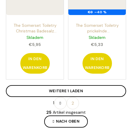
€9
–40 %
The Somerset Toiletry
The Somerset Toiletry
Christmas Badesalz
prickelnde
Grüner Baum 150g
Badetabletten
Skladem
Skladem
Pfefferminz 5 x 9 g
€5,95
€5,33
Geschenkpackung
IN DEN
IN DEN
WARENKORB
WARENKORB
WEITERE 1 LADEN
P
1
2
a
S
g
25
Artikel insgesamt
t
i
e
n
NACH OBEN
i
u