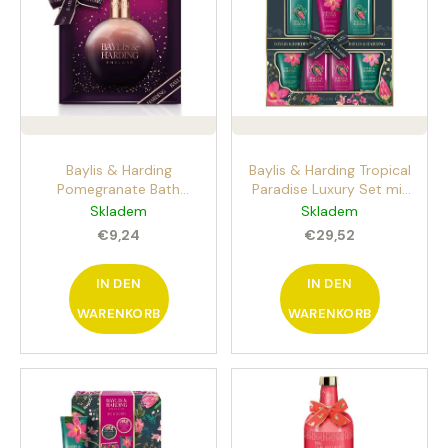
s
i
o
s
SEIFENBLUMENSTRAUSS L
r
AURA
t
t
€40,90
e
i
d
e
e
r
r
Baylis & Harding
Baylis & Harding Tropical
u
P
Pomegranate Bath
Paradise Luxury Set mit
n
r
Bubbles 250 ml
Körper- und
Skladem
Skladem
Badeschaum Feige und
Handpflegeprodukten,
g
o
€9,24
€29,52
Granatapfel
7-teilig
d
IN DEN
IN DEN
u
k
WARENKORB
WARENKORB
t
e