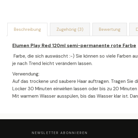
Beschreibung
Zugehörig (3)
Bewertung
D
Elumen Play Red 120ml semi-permanente rote Farbe
Farbe, die sich auswäscht :-) Sie können so viele Farben a
je nach Trend leicht verändern lassen.
Verwendung:
Auf das trockene und saubere Haar auftragen. Tragen Sie di
Locker 30 Minuten einwirken lassen oder bis zu 20 Minute
Mit warmem Wasser ausspülen, bis das Wasser klar ist. D
F
U
SS
Z
NEWSLETTER ABONNIEREN
E
I