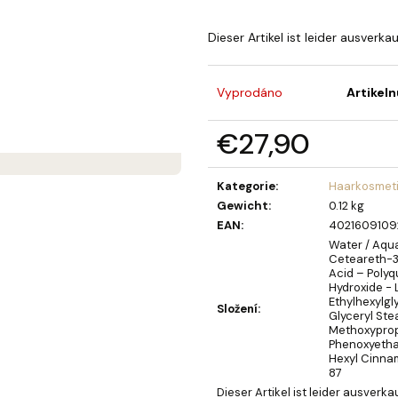
SEIFENBLUMENSTRAUSS LAURA
OLIVIA GARDEN 
BERRY HAARBÜR
€40,90
Dieser Artikel ist leider ausverka
€4,52
Vyprodáno
Artikel
€27,90
Verkaufspreis:
Kategorie
:
Haarkosmet
Gewicht
:
0.12 kg
EAN
:
4021609109
Water / Aqua
Ceteareth-3
Acid – Poly
Hydroxide - 
Ethylhexylgl
Složení
:
Glyceryl Ste
Methoxyprop
Phenoxyethan
Hexyl Cinnam
87
Dieser Artikel ist leider ausverka