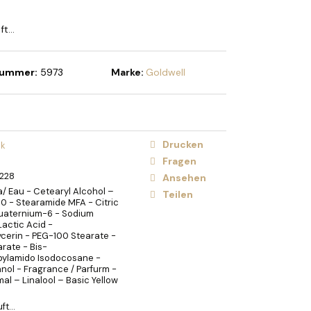
HOLIDAY BRUSH ICED
STE
uft…
nummer:
5973
Marke:
Goldwell
Drucken
ik
Fragen
228
Ansehen
/ Eau - Cetearyl Alcohol –
Teilen
0 - Stearamide MFA - Citric
quaternium-6 - Sodium
Lactic Acid -
ycerin - PEG-100 Stearate -
arate - Bis-
ylamido Isodocosane -
ol - Fragrance / Parfurm -
al – Linalool – Basic Yellow
uft…