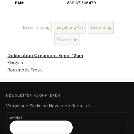
EAN
:
8591671666470
SEIFENBLUMENSTRAUSS L
AURA
€40,90
Beschreibung
Zugehörig (5)
Bewertung
Diskussion
Dekoration Ornament Engel 12cm
Klarglas
Rockmotiv Frost
F
U
SS
Z
NEWSLETTER ABONNIEREN
E
I
L
Verpassen Sie keine News und Rabatte!
E
E-Mail