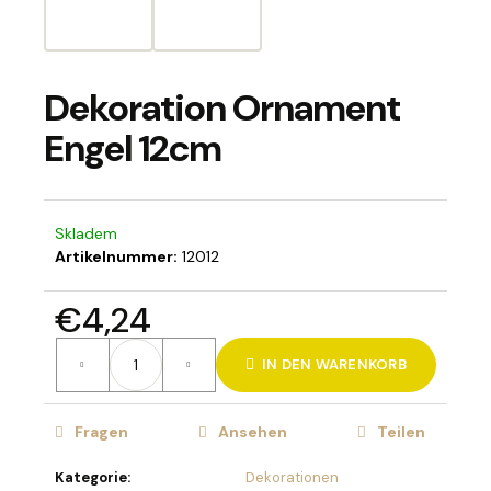
Dekoration Ornament
SUCHEN
Engel 12cm
W
i
Skladem
r
Artikelnummer:
12012
e
m
€4,24
p
f
Verkaufspreis:
e
IN DEN WARENKORB
h
l
Fragen
Ansehen
Teilen
e
n
Kategorie
:
Dekorationen