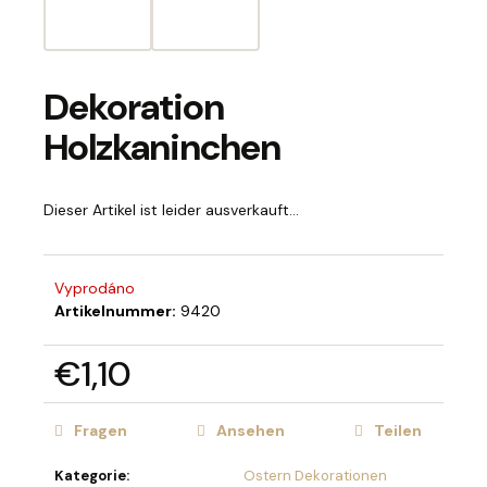
Dekoration
SUCHEN
Holzkaninchen
W
Dieser Artikel ist leider ausverkauft…
i
r
e
Vyprodáno
m
Artikelnummer:
9420
p
f
e
€1,10
h
Verkaufspreis:
l
Fragen
Ansehen
Teilen
e
n
Kategorie
:
Ostern Dekorationen