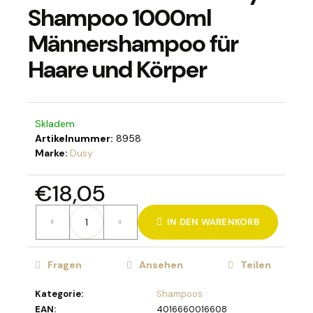
Shampoo 1000ml
Männershampoo für
Haare und Körper
SUCHEN
Skladem
W
Artikelnummer:
8958
i
Marke:
Dusy
r
e
€18,05
m
p
Verkaufspreis:
f
IN DEN WARENKORB
e
h
l
Fragen
Ansehen
Teilen
e
n
Kategorie
:
Shampoos
EAN
:
4016660016608