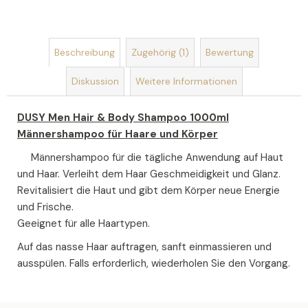
OLIVIA
GARDEN
HOLIDAY
Beschreibung
Zugehörig (1)
Bewertung
BRUSH
ICED
Diskussion
Weitere Informationen
BERRY
HAARBÜRSTE
€4,52
DUSY Men Hair & Body Shampoo 1000ml
Männershampoo für Haare und Körper
Männershampoo für die tägliche Anwendung auf Haut
und Haar. Verleiht dem Haar Geschmeidigkeit und Glanz.
Revitalisiert die Haut und gibt dem Körper neue Energie
und Frische.
Geeignet für alle Haartypen.
Auf das nasse Haar auftragen, sanft einmassieren und
ausspülen. Falls erforderlich, wiederholen Sie den Vorgang.