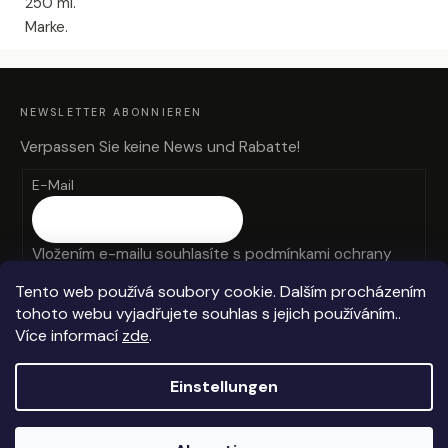
250 ml.
Marke.
F
U
SS
Z
NEWSLETTER ABONNIEREN
E
I
L
Verpassen Sie keine News und Rabatte!
E
E-Mail
Vložením e-mailu souhlasíte s
podmínkami ochrany
osobních údajů
Tento web používá soubory cookie. Dalším procházením
tohoto webu vyjadřujete souhlas s jejich používáním..
ANMELDEN
Více informací
zde
.
Einstellungen
Erstellt von Shoptet