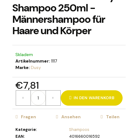
Shampoo 250ml -
Männershampoo für
Haare und Körper
SUCHEN
Skladem
W
Artikelnummer:
1117
i
Marke:
Dusy
r
e
€7,81
m
p
Verkaufspreis:
f
IN DEN WARENKORB
e
h
l
Fragen
Ansehen
Teilen
e
n
Kategorie
:
Shampoos
EAN
:
4016660016592