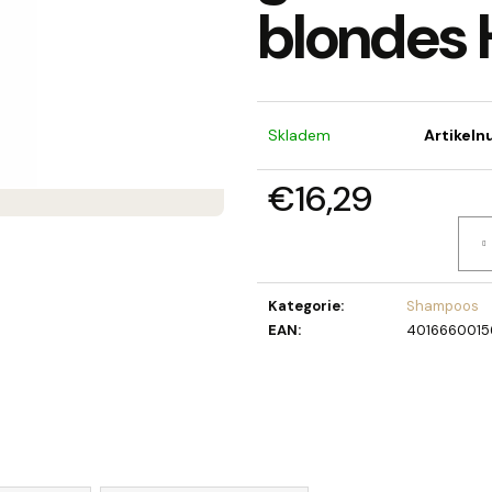
blondes 
SEIFENBLUMENSTRAUSS LAURA
OLIVIA GARDEN 
BERRY HAARBÜR
€40,90
€4,52
Skladem
Artikel
€16,29
Verkaufspreis:
Kategorie
:
Shampoos
EAN
:
4016660015