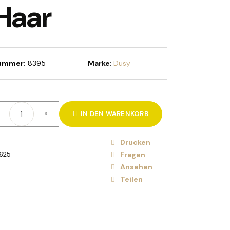
Haar
HOLIDAY BRUSH ICED
STE
nummer:
8395
Marke:
Dusy
IN DEN WARENKORB
Drucken
625
Fragen
Ansehen
Teilen