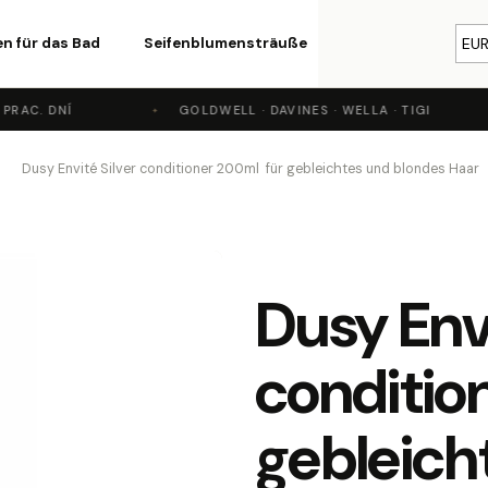
n für das Bad
Seifenblumensträuße
Kosmetik
EU
Par
RAC. DNÍ
GOLDWELL · DAVINES · WELLA · TIGI
Was suchen Sie?
Dusy Envité Silver conditioner 200ml für gebleichtes und blondes Haar
SUCHEN
Dusy Envi
Wir empfehlen
conditio
gebleich