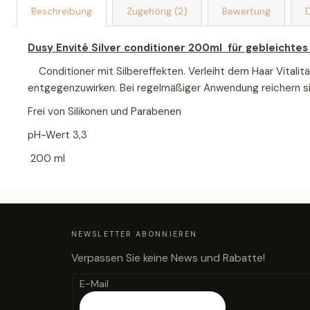
Beschreibung
Zugehörig (2)
Bewertung
D
Dusy Envité Silver conditioner 200ml für gebleichte
Conditioner mit Silbereffekten. Verleiht dem Haar Vitalitä
entgegenzuwirken. Bei regelmäßiger Anwendung reichern sic
Frei von Silikonen und Parabenen
pH-Wert 3,3
200 ml
F
U
SS
Z
NEWSLETTER ABONNIEREN
E
I
L
Verpassen Sie keine News und Rabatte!
E
E-Mail