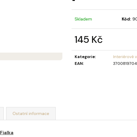
MÝDLOVÁ KYTICE LAURA
STOJACÍ MÝDLO
NAVŽDY SLUNEČ
859 Kč
369 Kč
Skladem
Kód:
9
145 Kč
Měrná
cena:
Kategorie
:
Interiérové 
EAN
:
370081970
Ostatní informace
Fialka