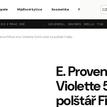
upele
Mýdlové kytice
Kosmetika
Parfémy a vůně
CZ
O 2 PRAC. DNÍ
GOLDWELL · DAVINES · WELLA · TIGI
o potřebujete najít?
ence Pillow mist Violette 50ml vůně na polštář Fialka
HLEDAT
E. Proven
Doporučujeme
Violette
polštář F