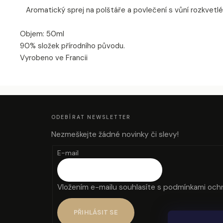
Aromatický sprej na polštáře a povlečení s vůní rozkvetlé 
Objem: 50ml
90% složek přírodního původu.
Vyrobeno ve Francii
Z
Á
P
A
ODEBÍRAT NEWSLETTER
T
Í
Nezmeškejte žádné novinky či slevy!
E-mail
Vložením e-mailu souhlasíte s
podmínkami ochr
PŘIHLÁSIT SE