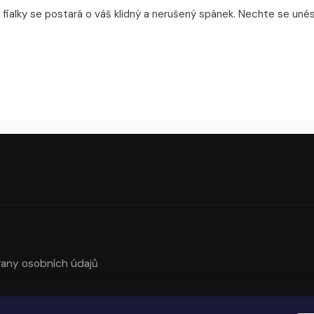
fialky se postará o váš klidný a nerušený spánek. Nechte se unés
any osobních údajů