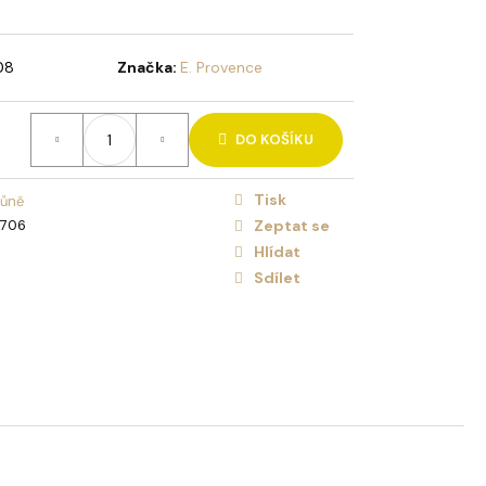
VÁ KYTICE LÁSKA
NICE
08
Značka:
E. Provence
DO KOŠÍKU
Tisk
vůně
4706
Zeptat se
Hlídat
Sdílet