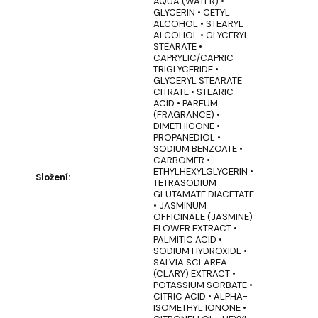
u
AQUA (WATER) •
č
GLYCERIN • CETYL
ALCOHOL • STEARYL
u
ALCOHOL • GLYCERYL
j
STEARATE •
CAPRYLIC/CAPRIC
e
TRIGLYCERIDE •
m
GLYCERYL STEARATE
e
CITRATE • STEARIC
ACID • PARFUM
(FRAGRANCE) •
DIMETHICONE •
STOJACÍ
PROPANEDIOL •
MÝDLOVÁ
SODIUM BENZOATE •
KYTICE
CARBOMER •
LÁSKA
ETHYLHEXYLGLYCERIN •
Složení
:
NAVŽDY
TETRASODIUM
GLUTAMATE DIACETATE
SLUNEČNICE
• JASMINUM
369
OFFICINALE (JASMINE)
Kč
FLOWER EXTRACT •
PALMITIC ACID •
SODIUM HYDROXIDE •
SALVIA SCLAREA
(CLARY) EXTRACT •
POTASSIUM SORBATE •
CITRIC ACID • ALPHA-
ISOMETHYL IONONE •