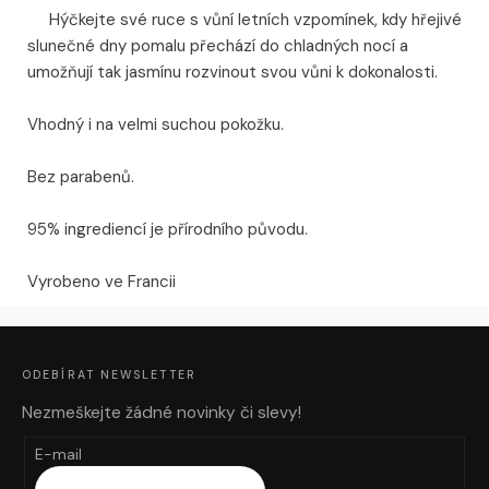
Hýčkejte své ruce s vůní letních vzpomínek, kdy hřejivé
slunečné dny pomalu přechází do chladných nocí a
umožňují tak jasmínu rozvinout svou vůni k dokonalosti.
Vhodný i na velmi suchou pokožku.
Bez parabenů.
95% ingrediencí je přírodního původu.
Vyrobeno ve Francii
Z
Á
P
A
ODEBÍRAT NEWSLETTER
T
Í
Nezmeškejte žádné novinky či slevy!
E-mail