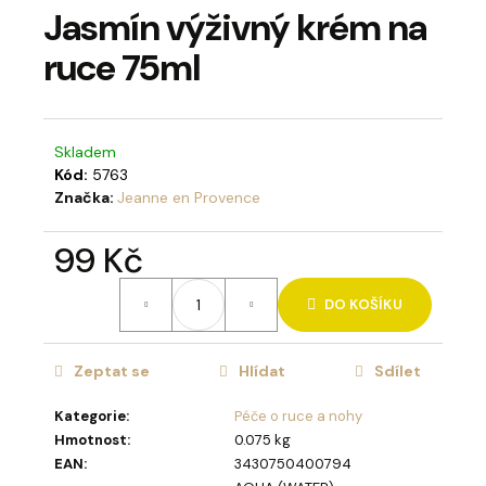
Jasmín výživný krém na
a
j
ruce 75ml
í
t
?
Skladem
Kód:
5763
Značka:
Jeanne en Provence
99 Kč
HLEDAT
Měrná
DO KOŠÍKU
cena:
D
Zeptat se
Hlídat
Sdílet
o
p
Kategorie
:
Péče o ruce a nohy
o
Hmotnost
:
0.075 kg
r
EAN
:
3430750400794