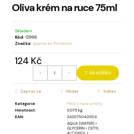
Oliva krém na ruce 75ml
a
j
í
t
Skladem
?
Kód:
12996
Značka:
Jeanne en Provence
124 Kč
Měrná
DO KOŠÍKU
cena:
HLEDAT
Zeptat se
Hlídat
Sdílet
D
Kategorie
:
Péče o ruce a nohy
o
Hmotnost
:
0.075 kg
p
EAN
:
3430750401104
o
AQUA (WATER) •
r
GLYCERIN • CETYL
ALCOHOL •