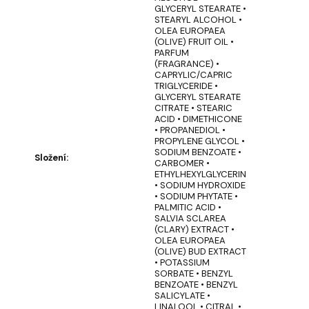
u
GLYCERYL STEARATE •
č
STEARYL ALCOHOL •
u
OLEA EUROPAEA
(OLIVE) FRUIT OIL •
j
PARFUM
e
(FRAGRANCE) •
m
CAPRYLIC/CAPRIC
TRIGLYCERIDE •
e
GLYCERYL STEARATE
CITRATE • STEARIC
ACID • DIMETHICONE
• PROPANEDIOL •
STOJACÍ
PROPYLENE GLYCOL •
MÝDLOVÁ
SODIUM BENZOATE •
KYTICE
Složení
:
CARBOMER •
LÁSKA
ETHYLHEXYLGLYCERIN
NAVŽDY
• SODIUM HYDROXIDE
SLUNEČNICE
• SODIUM PHYTATE •
PALMITIC ACID •
369
SALVIA SCLAREA
Kč
(CLARY) EXTRACT •
OLEA EUROPAEA
(OLIVE) BUD EXTRACT
• POTASSIUM
SORBATE • BENZYL
BENZOATE • BENZYL
SALICYLATE •
LINALOOL • CITRAL •