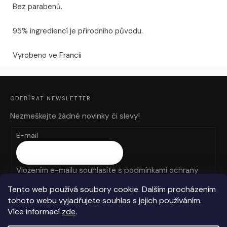
Bez parabenů.
95% ingrediencí je přírodního původu.
Vyrobeno ve Francii
Z
Á
P
A
ODEBÍRAT NEWSLETTER
T
Í
Nezmeškejte žádné novinky či slevy!
E-mail
Vložením e-mailu souhlasíte s
podmínkami ochrany
osobních údajů
Tento web používá soubory cookie. Dalším procházením
tohoto webu vyjadřujete souhlas s jejich používáním.
PŘIHLÁSIT SE
Více informací
zde
.