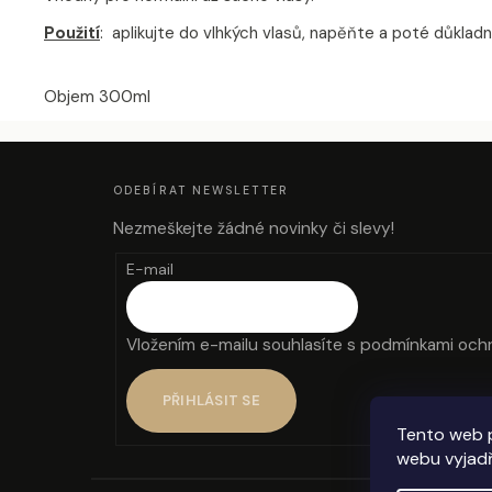
Použití
: aplikujte do vlhkých vlasů, napěňte a poté důklad
Objem 300ml
Z
Á
P
A
ODEBÍRAT NEWSLETTER
T
Í
Nezmeškejte žádné novinky či slevy!
E-mail
Vložením e-mailu souhlasíte s
podmínkami ochr
PŘIHLÁSIT SE
Tento web 
webu vyjadř