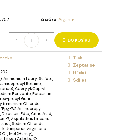
HOLIDAY BRUSH ICED
NA VLASY
0752
Značka:
Argan +
DO KOŠÍKU
Tisk
metika
Zeptat se
5202
Hlídat
), Ammonium Lauryl Sulfate,
Sdílet
camidopropyl Betaine,
rance), Caprylyl/Capryl
Sodium Benzoate, Potassium
droxypropyl Guar
ltrimonium Chloride,
/Ppg-7/3 Aminopropyl
 Disodium Edta, Citric Acid,
um-7, Aspalathus Linearis
xtract, Sodium Chloride,
ilk, Juniperus Virginiana
Oil, Mel (Honey),
s, Litsea Cubeba Oil,