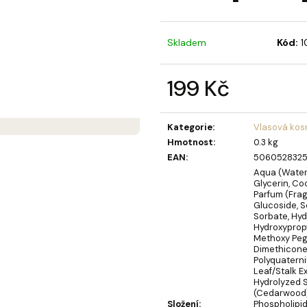
MÝDLOVÁ KYTICE LAURA
OLIVIA GARDEN 
BERRY KARTÁČ 
859 Kč
95 Kč
Skladem
Kód:
1
199 Kč
Měrná
cena:
Kategorie
:
Vlasová kos
Hmotnost
:
0.3 kg
EAN
:
506052832
Aqua (Water
Glycerin, Co
Parfum (Frag
Glucoside, 
Sorbate, Hy
Hydroxypropy
Methoxy Peg
Dimethicone,
Polyquaterni
Leaf/Stalk E
Hydrolyzed S
(Cedarwood) 
Složení
:
Phospholipid