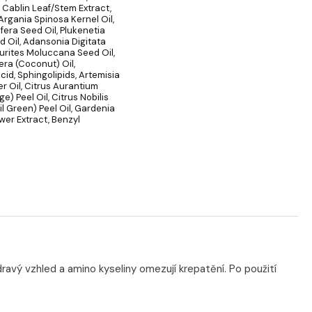
Cablin Leaf/Stem Extract,
 Argania Spinosa Kernel Oil,
fera Seed Oil, Plukenetia
ed Oil, Adansonia Digitata
eurites Moluccana Seed Oil,
ra (Coconut) Oil,
cid, Sphingolipids, Artemisia
er Oil, Citrus Aurantium
e) Peel Oil, Citrus Nobilis
l Green) Peel Oil, Gardenia
ower Extract, Benzyl
vý vzhled a amino kyseliny omezují krepatění. Po použití