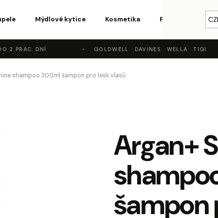
upele
Mýdlové kytice
Kosmetika
Parfémy a vůně
CZ
2 PRAC. DNÍ
GOLDWELL · DAVINES · WELLA · TIGI
o potřebujete najít?
hine shampoo 300ml šampon pro lesk vlasů
HLEDAT
Argan+ S
Doporučujeme
shampo
šampon p