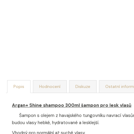
Popis
Hodnocení
Diskuze
Ostatní infor
Argan+ Shine shampoo 300ml šampon pro lesk vlasů
Šampon s olejem z havajského tungovníku navrací vlasům le
budou vlasy hebké, hydratované a lesklejší.
Vhodný pro normální až suché vlasy.