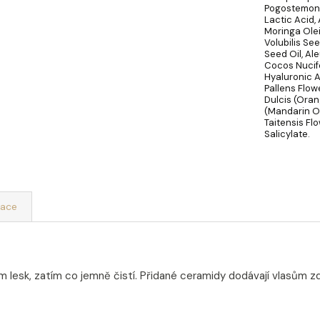
Pogostemon 
Lactic Acid,
Moringa Olei
Volubilis Se
Seed Oil, Al
Cocos Nucife
Hyaluronic A
Pallens Flow
Dulcis (Orang
(Mandarin Oi
Taitensis Fl
Salicylate.
mace
sk, zatím co jemně čistí. Přidané ceramidy dodávají vlasům zdra