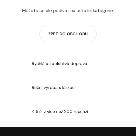
a
Můžete se ale podívat na ostatní kategorie.
j
í
t
ZPĚT DO OBCHODU
?
Rychlá a spolehlivá doprava
HLEDAT
Ruční výroba s láskou
D
o
4,9☆ z více než 200 recenzí
p
o
r
Z
Á
P