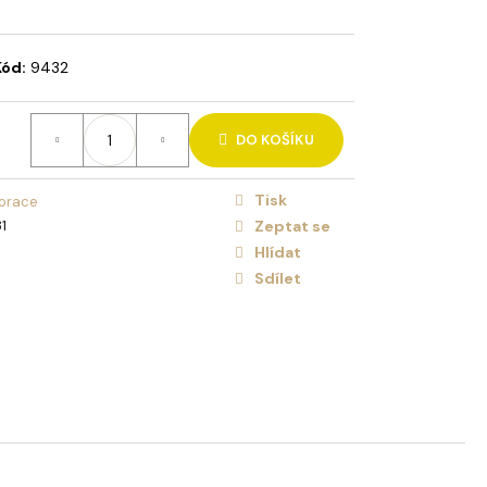
HOLIDAY BRUSH ICED
NA VLASY
Kód:
9432
DO KOŠÍKU
Tisk
orace
1
Zeptat se
Hlídat
Sdílet