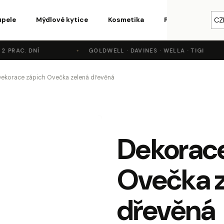
upele
Mýdlové kytice
Kosmetika
Parfémy a vůně
CZ
 PRAC. DNÍ
GOLDWELL · DAVINES · WELLA · TIGI
o potřebujete najít?
ekorace zápich Ovečka zelená dřevěná
HLEDAT
Dekorace
Doporučujeme
Ovečka 
dřevěná