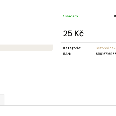
MÝDLOVÁ KYTICE LAURA
OLIVIA GARDEN 
BERRY KARTÁČ 
859 Kč
95 Kč
Skladem
25 Kč
Měrná
cena:
Kategorie
:
Sezónní dek
EAN
:
85916716588