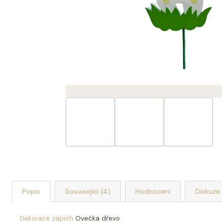
DEKORACE MÝDLOVÁ KYTICE ROMANCE
399 Kč
Popis
Související (4)
Hodnocení
Diskuze
Dekorace zápich
Ovečka dřevo