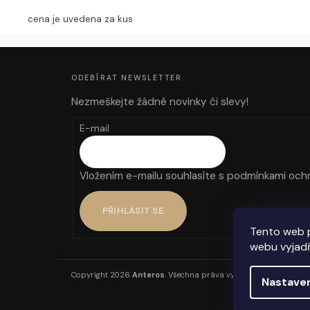
cena je uvedena za kus
Z
Á
P
A
ODEBÍRAT NEWSLETTER
T
Í
Nezmeškejte žádné novinky či slevy!
E-mail
Vložením e-mailu souhlasíte s
podmínkami ochr
PŘIHLÁSIT SE
Tento web 
webu vyjadř
Copyright 2026
Anteros
. Všechna práva vyhrazena.
Nastave