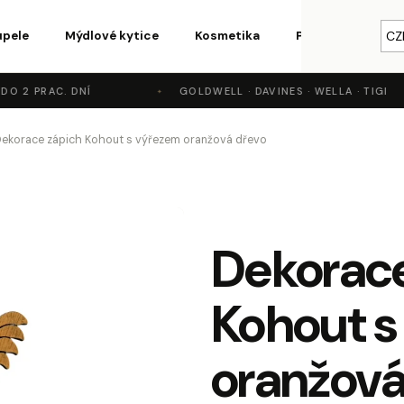
upele
Mýdlové kytice
Kosmetika
Parfémy a vůně
CZ
O 2 PRAC. DNÍ
GOLDWELL · DAVINES · WELLA · TIGI
o potřebujete najít?
ekorace zápich Kohout s výřezem oranžová dřevo
HLEDAT
Dekorace
Doporučujeme
Kohout s
oranžová