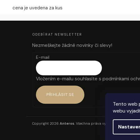
cena je uvedena za kus
Z
Á
P
A
ODEBÍRAT NEWSLETTER
T
Í
Nezmeškejte žádné novinky či slevy!
E-mail
Vložením e-mailu souhlasíte s
podmínkami ochr
PŘIHLÁSIT SE
Tento web 
webu vyjadř
Copyright 2026
Anteros
. Všechna práva vyhrazena.
Nastave