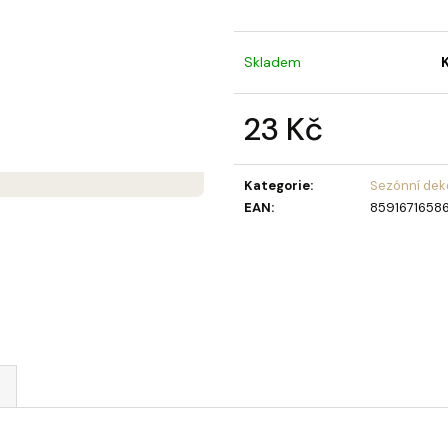
MÝDLOVÁ KYTICE LAURA
OLIVIA GARDEN 
BERRY KARTÁČ 
859 Kč
95 Kč
Skladem
23 Kč
Měrná
cena:
Kategorie
:
Sezónní dek
EAN
:
8591671658