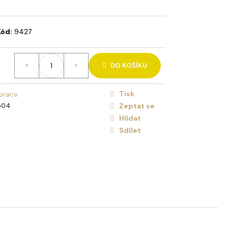
HOLIDAY BRUSH ICED
NA VLASY
Kód:
9427
DO KOŠÍKU
Tisk
orace
604
Zeptat se
Hlídat
Sdílet